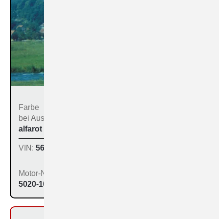
Farbe
Bestimmungs­land bei
bei Aus­liefe­rung:
der Produktion:
alfarot (213)
Inland
VIN:
560-1064
Produktions­tag:
30.11.64
Motor-Nr:
5020-1070