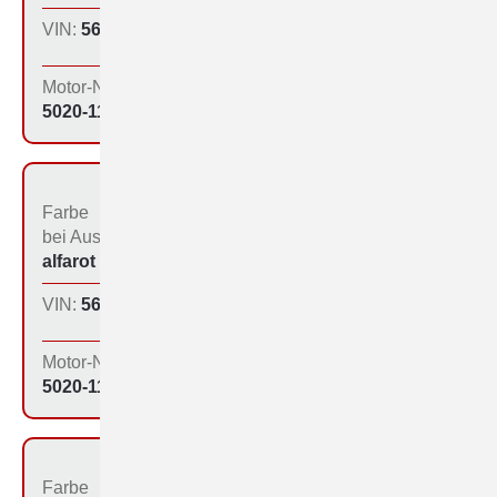
VIN:
560-1129
Produktions­tag:
16.12.64
Motor-Nr:
5020-1114
Farbe
Bestimmungs­land bei
bei Aus­liefe­rung:
der Produktion:
alfarot (213)
Inland
VIN:
560-1130
Produktions­tag:
16.12.64
Motor-Nr:
5020-1117
Farbe
Bestimmungs­land bei