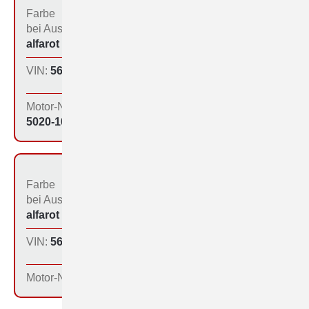
Farbe
Bestimmungs­land bei
bei Aus­liefe­rung:
der Produktion:
alfarot (213)
Inland
VIN:
560-1065
Produktions­tag:
27.11.64
Motor-Nr:
5020-1075
Farbe
Bestimmungs­land bei
bei Aus­liefe­rung:
der Produktion:
alfarot (213)
Inland
VIN:
560-1069
Produktions­tag:
27.11.64
Motor-Nr: