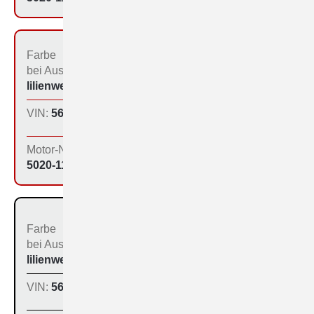
Farbe
Bestimmungs­land bei
bei Aus­liefe­rung:
der Produktion:
lilienweiß
Inland
VIN:
560-1146
Produktions­tag:
22.12.64
Motor-Nr:
5020-1141
Farbe
Bestimmungs­land bei
bei Aus­liefe­rung:
der Produktion:
lilienweiß (505)
Inland
VIN:
560-1149
Produktions­tag:
22.12.64