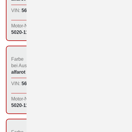
VIN:
560-1170
Produktions­tag:
13.01.65
Motor-Nr:
5020-1194
Farbe
Bestimmungs­land bei
bei Aus­liefe­rung:
der Produktion:
alfarot (213)
Inland
VIN:
560-1172
Produktions­tag:
13.01.65
Motor-Nr:
5020-1164