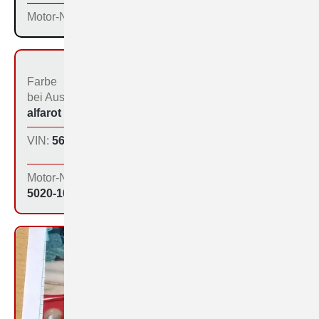
Motor-Nr:
Farbe
Bestimmungs­land bei
bei Aus­liefe­rung:
der Produktion:
alfarot (213)
Inland
VIN:
560-1040
Produktions­tag:
16.10.64
Motor-Nr:
5020-1031