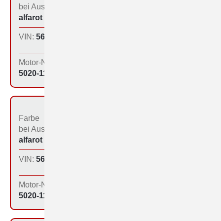
bei Aus­liefe­rung:
der Produktion:
alfarot (213)
Inland
VIN:
560-1134
Produktions­tag:
16.12.64
Motor-Nr:
5020-1134
Farbe
Bestimmungs­land bei
bei Aus­liefe­rung:
der Produktion:
alfarot (213)
Inland
VIN:
560-1138
Produktions­tag:
14.01.65
Motor-Nr:
5020-1191