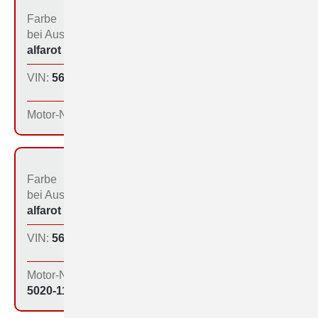
Farbe
Bestimmungs­land bei
bei Aus­liefe­rung:
der Produktion:
alfarot (213)
Inland
VIN:
560-1098
Produktions­tag:
11.12.64
Motor-Nr:
Farbe
Bestimmungs­land bei
bei Aus­liefe­rung:
der Produktion:
alfarot (213)
Inland
VIN:
560-1116
Produktions­tag:
14.12.64
Motor-Nr:
5020-1108