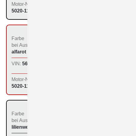
Motor-Nr:
5020-1157
Farbe
Bestimmungs­land bei
bei Aus­liefe­rung:
der Produktion:
alfarot (213)
Inland
VIN:
560-1154
Produktions­tag:
13.01.65
Motor-Nr:
5020-1152
Farbe
Bestimmungs­land bei
bei Aus­liefe­rung:
der Produktion:
lilienweiß (531)
Inland