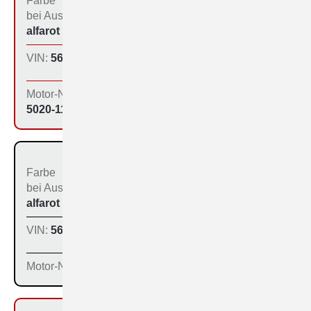
Farbe
Bestimmungs­land bei
bei Aus­liefe­rung:
der Produktion:
alfarot (213)
Inland
VIN:
560-1173
Produktions­tag:
13.01.65
Motor-Nr:
5020-1168
Farbe
Bestimmungs­land bei
bei Aus­liefe­rung:
der Produktion:
alfarot (213)
Inland
VIN:
560-1175
Produktions­tag:
13.01.65
Motor-Nr: