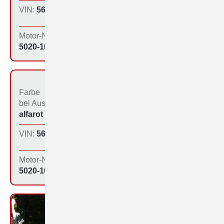
VIN:
560-1091
Produktions­tag:
10.12.64
Motor-Nr:
5020-1095
Farbe
Bestimmungs­land bei
bei Aus­liefe­rung:
der Produktion:
alfarot (213)
Inland
VIN:
560-1094
Produktions­tag:
10.12.64
Motor-Nr:
5020-1030