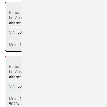
Farbe
Bestimmungs­land bei
bei Aus­liefe­rung:
der Produktion:
alfarot (213)
Inland
VIN:
560-1196
Produktions­tag:
16.01.65
Motor-Nr:
Farbe
Bestimmungs­land bei
bei Aus­liefe­rung:
der Produktion:
alfarot (213)
Inland
VIN:
560-1201
Produktions­tag:
16.01.65
Motor-Nr:
5020-1213