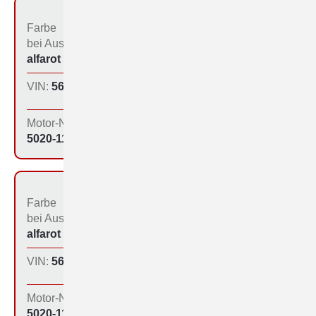
Farbe
Bestimmungs­land bei
bei Aus­liefe­rung:
der Produktion:
alfarot (213)
Inland
VIN:
560-1142
Produktions­tag:
22.12.64
Motor-Nr:
5020-1147
Farbe
Bestimmungs­land bei
bei Aus­liefe­rung:
der Produktion:
alfarot (213)
Inland
VIN:
560-1143
Produktions­tag:
22.12.64
Motor-Nr:
5020-1151