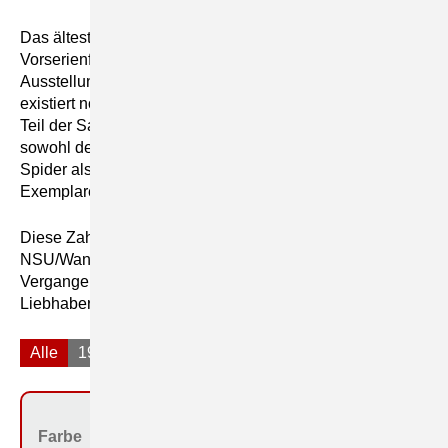
Das älteste bekannte Exemplar könnte ein
Vorserienfahrzeug von 1963 sein, das möglicherweise für
Ausstellungszwecke gebaut wurde. Darüber hinaus
existiert noch ein Fahrzeug aus der Null-Serie, das heute
Teil der Sammlung von Audi Tradition ist. Ebenso sind
sowohl der erste offiziell als Serienfahrzeug produzierte
Spider als auch eines der allerletzten gefertigten
Exemplare noch erhalten.
Diese Zahlen zeigen eindrucksvoll, dass der
NSU/Wankel-Spider keineswegs nur eine Legende der
Vergangenheit ist – sondern bis heute zahlreiche
Liebhaber begeistert.
Alle
1963
1964
1965
1966
1967
Farbe
Bestimmungs­land bei