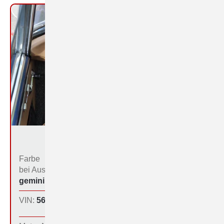
Farbe
Bestimmungs­land bei
bei Aus­liefe­rung:
der Produktion:
geminiblau (222)
Inland
VIN:
560-1120
Produktions­tag:
15.12.64