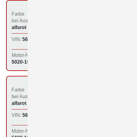
Farbe
Bestimmungs­land bei
bei Aus­liefe­rung:
der Produktion:
alfarot (213)
Inland
VIN:
560-1070
Produktions­tag:
27.11.64
Motor-Nr:
5020-1085
Farbe
Bestimmungs­land bei
bei Aus­liefe­rung:
der Produktion:
alfarot (213)
Inland
VIN:
560-1077
Produktions­tag:
28.11.64
Motor-Nr: