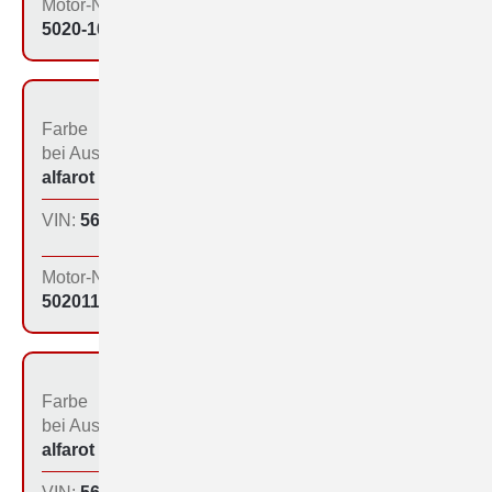
Motor-Nr:
5020-1099
Farbe
Bestimmungs­land bei
bei Aus­liefe­rung:
der Produktion:
alfarot (213)
Inland
VIN:
560-1121
Produktions­tag:
15.12.64
Motor-Nr:
50201129
Farbe
Bestimmungs­land bei
bei Aus­liefe­rung:
der Produktion:
alfarot (213)
Inland