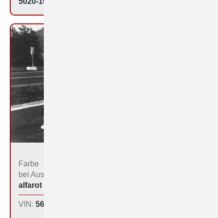
5020-1079
Farbe
Bestimmungs­land bei
bei Aus­liefe­rung:
der Produktion:
alfarot (213)
DDR
VIN:
560-1084
Produktions­tag:
28.11.64