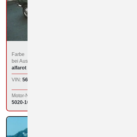
Farbe
Bestimmungs­land bei
bei Aus­liefe­rung:
der Produktion:
alfarot (213)
Inland
VIN:
560-1062
Produktions­tag:
27.11.64
Motor-Nr:
5020-1077