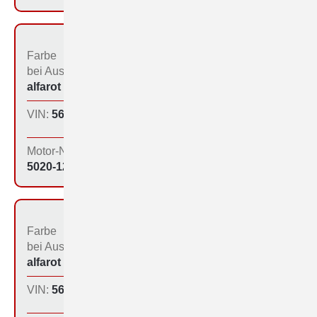
Farbe
Bestimmungs­land bei
bei Aus­liefe­rung:
der Produktion:
alfarot (213)
Inland
VIN:
560-1203
Produktions­tag:
16.01.65
Motor-Nr:
5020-1215
Farbe
Bestimmungs­land bei
bei Aus­liefe­rung:
der Produktion:
alfarot (213)
Inland
VIN:
560-1204
Produktions­tag:
16.01.65