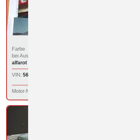
Farbe
Bestimmungs­land bei
bei Aus­liefe­rung:
der Produktion:
alfarot (213)
DDR
VIN:
560-1048
Produktions­tag:
26.11.64
Motor-Nr: