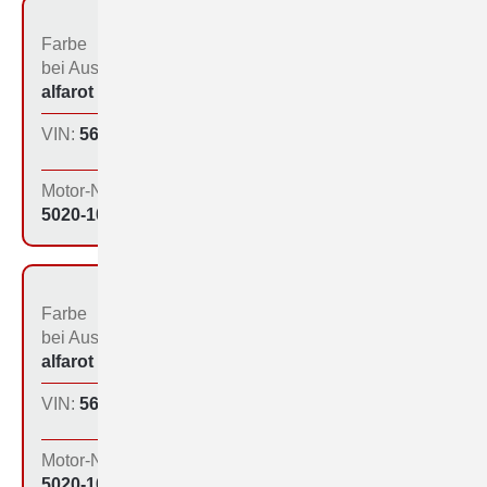
Farbe
Bestimmungs­land bei
bei Aus­liefe­rung:
der Produktion:
alfarot (213)
Inland
VIN:
560-1025
Produktions­tag:
29.09.64
Motor-Nr:
5020-1042
Farbe
Bestimmungs­land bei
bei Aus­liefe­rung:
der Produktion:
alfarot (213)
Inland
VIN:
560-1035
Produktions­tag:
16.10.64
Motor-Nr:
5020-1038