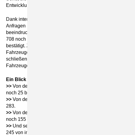
Entwicklungen genutzt wurden.
Dank intensiver Recherchen über das Internet und
Anfragen bei NSU-Clubs weltweit konnte ein
beeindruckendes Zwischenergebnis ermittelt werden:
708 noch existierende Spider in 18 Ländern wurden
bestätigt. Zudem ist bekannt, dass mindestens 48
Fahrzeuge verschrottet wurden. Daraus lässt sich
schließen, dass womöglich noch deutlich mehr
Fahrzeuge existieren, als ursprünglich angenommen.
Ein Blick auf die Baujahre:
>>
Von den 151 Spider des Jahrgangs 1964 sind heute
noch 25 bekannt.
>>
Von den 923 Fahrzeugen aus 1965 existieren noch
283.
>>
Von den 581 im Jahr 1966 produzierten Spider sind
noch 155 erhalten.
>>
Und selbst aus dem letzten Baujahr 1967 sind noch
245 von insgesamt 720 Fahrzeugen erhalten geblieben.