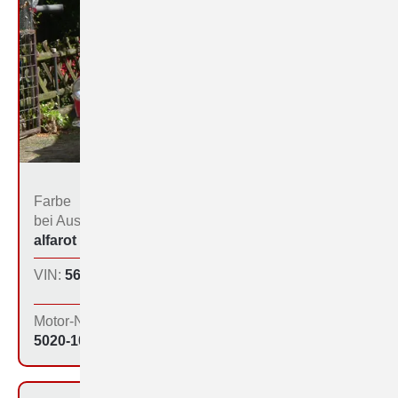
Farbe
Bestimmungs­land bei
bei Aus­liefe­rung:
der Produktion:
alfarot (213)
Inland
VIN:
560-1095
Produktions­tag:
11.12.64
Motor-Nr:
5020-1046