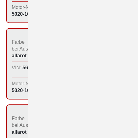
Motor-Nr:
5020-1047
Farbe
Bestimmungs­land bei
bei Aus­liefe­rung:
der Produktion:
alfarot (213)
Inland
VIN:
560-1085
Produktions­tag:
30.11.64
Motor-Nr:
5020-1074
Farbe
Bestimmungs­land bei
bei Aus­liefe­rung:
der Produktion:
alfarot (213)
Inland