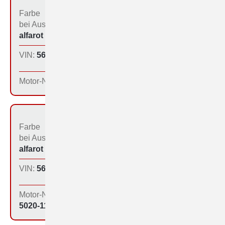
Farbe
Bestimmungs­land bei
bei Aus­liefe­rung:
der Produktion:
alfarot (213)
Österreich
VIN:
560-1184
Produktions­tag:
13.01.65
Motor-Nr:
Farbe
Bestimmungs­land bei
bei Aus­liefe­rung:
der Produktion:
alfarot (213)
Inland
VIN:
560-1185
Produktions­tag:
13.01.65
Motor-Nr:
5020-1198