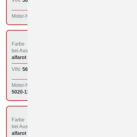
VIN:
560-1125
Produktions­tag:
15.12.64
Motor-Nr:
Farbe
Bestimmungs­land bei
bei Aus­liefe­rung:
der Produktion:
alfarot (213)
Inland
VIN:
560-1126
Produktions­tag:
15.12.64
Motor-Nr:
5020-1131
Farbe
Bestimmungs­land bei
bei Aus­liefe­rung:
der Produktion:
alfarot (213)
Inland