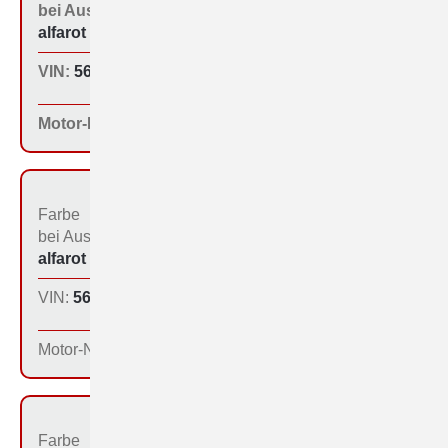
bei Aus­liefe­rung:
der Produktion:
alfarot (213)
Inland
VIN:
560-1004
Produktions­tag:
0?.0?.63
Motor-Nr:
Farbe
Bestimmungs­land bei
bei Aus­liefe­rung:
der Produktion:
alfarot (213)
Inland
VIN:
560-1009
Produktions­tag:
0?.0?.63
Motor-Nr:
Farbe
Bestimmungs­land bei