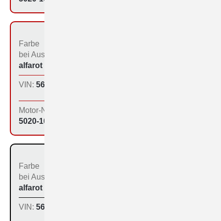
Farbe
Bestimmungs­land bei
bei Aus­liefe­rung:
der Produktion:
alfarot (213)
Inland
VIN:
560-1036
Produktions­tag:
16.10.64
Motor-Nr:
5020-1044
Farbe
Bestimmungs­land bei
bei Aus­liefe­rung:
der Produktion:
alfarot (213)
Inland
VIN:
560-1037
Produktions­tag:
16.10.64