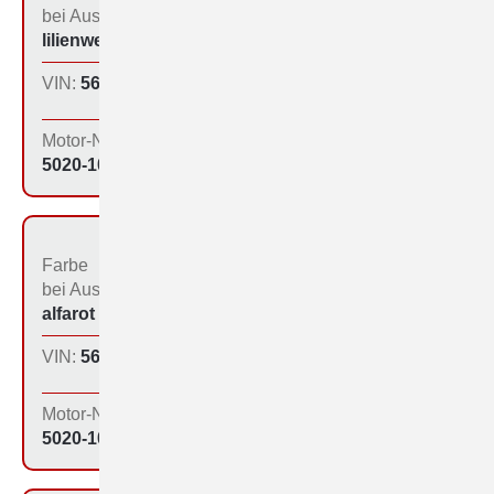
bei Aus­liefe­rung:
der Produktion:
lilienweiß (505)
Inland
VIN:
560-1016
Produktions­tag:
0?.06.64
Motor-Nr:
5020-1019
Farbe
Bestimmungs­land bei
bei Aus­liefe­rung:
der Produktion:
alfarot (213)
Inland
VIN:
560-1024
Produktions­tag:
29.09.64
Motor-Nr:
5020-1025