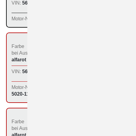
VIN:
560-1161
Produktions­tag:
13.01.65
Motor-Nr:
Farbe
Bestimmungs­land bei
bei Aus­liefe­rung:
der Produktion:
alfarot (213)
Inland
VIN:
560-1166
Produktions­tag:
13.01.65
Motor-Nr:
5020-1178
Farbe
Bestimmungs­land bei
bei Aus­liefe­rung:
der Produktion:
alfarot (213)
Inland