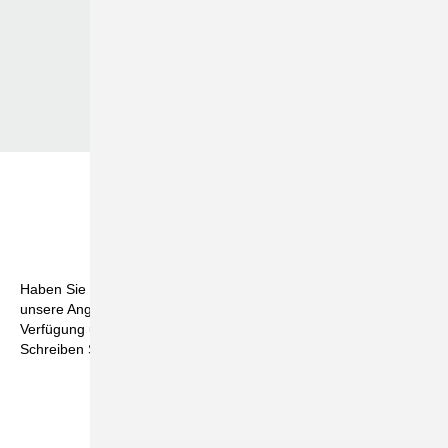
Bildergalerie
Kontakt
Haben Sie Fragen, Anregungen oder möchten mehr über
unsere Angebote erfahren? Wir stehen Ihnen gerne zur
Verfügung und freuen uns darauf, von Ihnen zu hören.
Schreiben Sie uns, wir sind für Sie da!